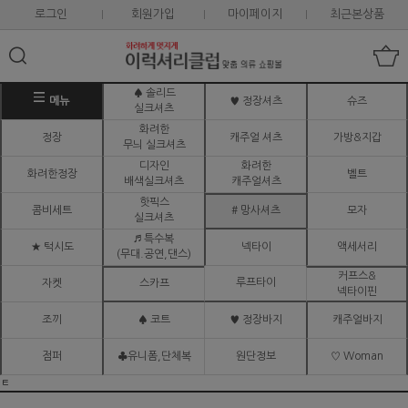
로그인
회원가입
마이페이지
최근본상품
♠ 솔리드
메뉴
♥ 정장셔츠
슈즈
실크셔츠
화려한
정장
캐주얼 셔츠
가방&지갑
무늬 실크셔츠
디자인
화려한
화려한정장
벨트
배색실크셔츠
캐주얼셔츠
핫픽스
콤비세트
# 망사셔츠
모자
실크셔츠
♬ 특수복
★ 턱시도
넥타이
액세서리
(무대.공연,댄스)
커프스&
루프타이
자켓
스카프
넥타이핀
조끼
♠ 코트
♥ 정장바지
캐주얼바지
점퍼
♣유니폼,단체복
원단정보
♡ Woman
ㅌ