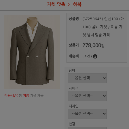
자켓 맞춤
하복
상품명
(BZ250645) 린넨100 (마
100) 콤비 자켓 / 여름 자
켓 남녀 맞춤 제작
278,000
상품가
원
배송비
(조건)
남녀
사이즈
착용시즌:
봄
여름
가을 겨울
디자인
안감