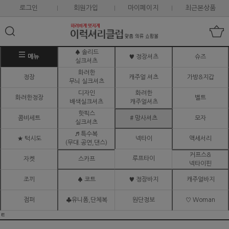
로그인
회원가입
마이페이지
최근본상품
♠ 솔리드
메뉴
♥ 정장셔츠
슈즈
실크셔츠
화려한
정장
캐주얼 셔츠
가방&지갑
무늬 실크셔츠
디자인
화려한
화려한정장
벨트
배색실크셔츠
캐주얼셔츠
핫픽스
콤비세트
# 망사셔츠
모자
실크셔츠
♬ 특수복
★ 턱시도
넥타이
액세서리
(무대.공연,댄스)
커프스&
루프타이
자켓
스카프
넥타이핀
조끼
♠ 코트
♥ 정장바지
캐주얼바지
점퍼
♣유니폼,단체복
원단정보
♡ Woman
ㅌ