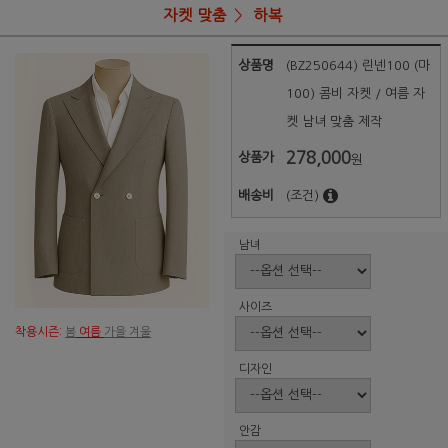
자켓 맞춤
하복
상품명
(BZ250644) 린넨100 (마
100) 콤비 자켓 / 여름 자
켓 남녀 맞춤 제작
278,000
상품가
원
배송비
(조건)
남녀
사이즈
착용시즌:
봄
여름
가을 겨울
디자인
안감