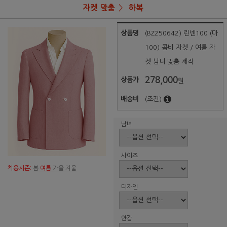
자켓 맞춤
하복
상품명
(BZ250642) 린넨100 (마
100) 콤비 자켓 / 여름 자
켓 남녀 맞춤 제작
278,000
상품가
원
배송비
(조건)
남녀
사이즈
착용시즌:
봄
여름
가을 겨울
디자인
안감