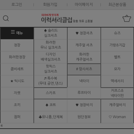
로그인
회원가입
마이페이지
최근본상품
♠ 솔리드
메뉴
♥ 정장셔츠
슈즈
실크셔츠
화려한
정장
캐주얼 셔츠
가방&지갑
무늬 실크셔츠
디자인
화려한
화려한정장
벨트
배색실크셔츠
캐주얼셔츠
핫픽스
콤비세트
# 망사셔츠
모자
실크셔츠
♬ 특수복
★ 턱시도
넥타이
액세서리
(무대.공연,댄스)
커프스&
루프타이
자켓
스카프
넥타이핀
조끼
♠ 코트
♥ 정장바지
캐주얼바지
점퍼
♣유니폼,단체복
원단정보
♡ Woman
ㅌ