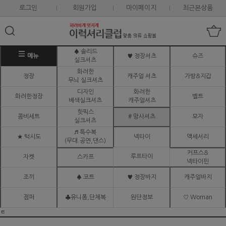
로그인
회원가입
마이페이지
최근본상품
♠ 솔리드
메뉴
♥ 정장셔츠
슈즈
실크셔츠
화려한
정장
캐주얼 셔츠
가방&지갑
무늬 실크셔츠
디자인
화려한
화려한정장
벨트
배색실크셔츠
캐주얼셔츠
핫픽스
콤비세트
# 망사셔츠
모자
실크셔츠
♬ 특수복
★ 턱시도
넥타이
액세서리
(무대.공연,댄스)
커프스&
루프타이
자켓
스카프
넥타이핀
조끼
♠ 코트
♥ 정장바지
캐주얼바지
점퍼
♣유니폼,단체복
원단정보
♡ Woman
ㅌ