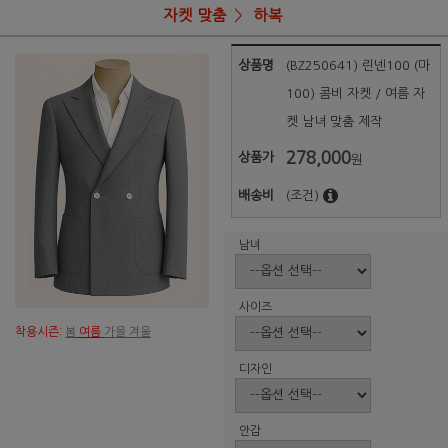
자켓 맞춤
하복
상품명
(BZ250641) 린넨100 (마
100) 콤비 자켓 / 여름 자
켓 남녀 맞춤 제작
278,000
상품가
원
배송비
(조건)
남녀
사이즈
착용시즌:
봄
여름
가을 겨울
디자인
안감