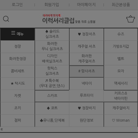
로그인
회원가입
마이페이지
최근본상품
♠ 솔리드
메뉴
♥ 정장셔츠
슈즈
실크셔츠
화려한
정장
캐주얼 셔츠
가방&지갑
무늬 실크셔츠
디자인
화려한
화려한정장
벨트
배색실크셔츠
캐주얼셔츠
핫픽스
콤비세트
# 망사셔츠
모자
실크셔츠
♬ 특수복
★ 턱시도
넥타이
액세서리
(무대.공연,댄스)
커프스&
루프타이
자켓
스카프
넥타이핀
조끼
♠ 코트
♥ 정장바지
캐주얼바지
점퍼
♣유니폼,단체복
원단정보
♡ Woman
ㅌ