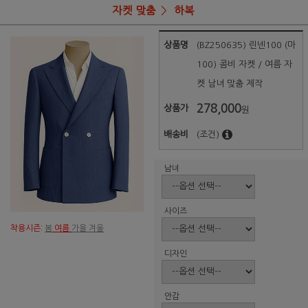
자켓 맞춤
하복
상품명
(BZ250635) 린넨100 (마
100) 콤비 자켓 / 여름 자
켓 남녀 맞춤 제작
278,000
상품가
원
배송비
(조건)
남녀
사이즈
착용시즌:
봄
여름
가을 겨울
디자인
안감