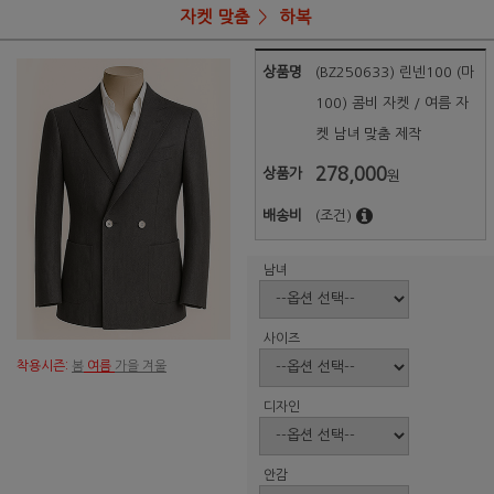
자켓 맞춤
하복
상품명
(BZ250633) 린넨100 (마
100) 콤비 자켓 / 여름 자
켓 남녀 맞춤 제작
278,000
상품가
원
배송비
(조건)
남녀
사이즈
착용시즌:
봄
여름
가을 겨울
디자인
안감