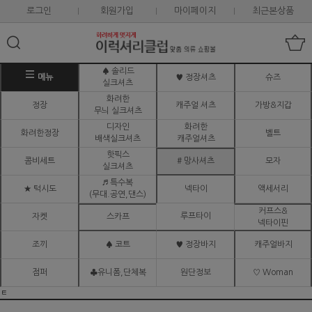
로그인
회원가입
마이페이지
최근본상품
♠ 솔리드
메뉴
♥ 정장셔츠
슈즈
실크셔츠
화려한
정장
캐주얼 셔츠
가방&지갑
무늬 실크셔츠
디자인
화려한
화려한정장
벨트
배색실크셔츠
캐주얼셔츠
핫픽스
콤비세트
# 망사셔츠
모자
실크셔츠
♬ 특수복
★ 턱시도
넥타이
액세서리
(무대.공연,댄스)
커프스&
루프타이
자켓
스카프
넥타이핀
조끼
♠ 코트
♥ 정장바지
캐주얼바지
점퍼
♣유니폼,단체복
원단정보
♡ Woman
ㅌ