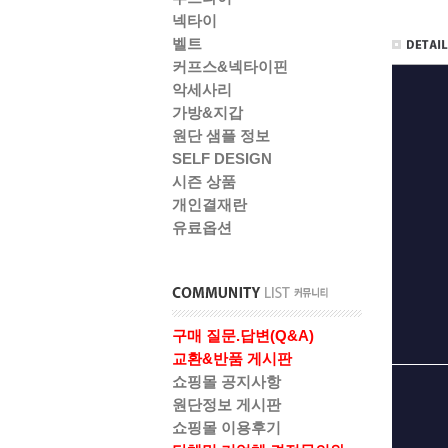
넥타이
벨트
커프스&넥타이핀
악세사리
가방&지갑
원단 샘플 정보
SELF DESIGN
시즌 상품
개인결재란
유료옵션
구매 질문.답변(Q&A)
교환&반품 게시판
쇼핑몰 공지사항
원단정보 게시판
쇼핑몰 이용후기