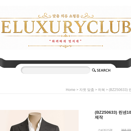
>
>
> (BZ250633
Home
자켓 맞춤
하복
(BZ250633) 린넨
제작
소비자가격
368,0