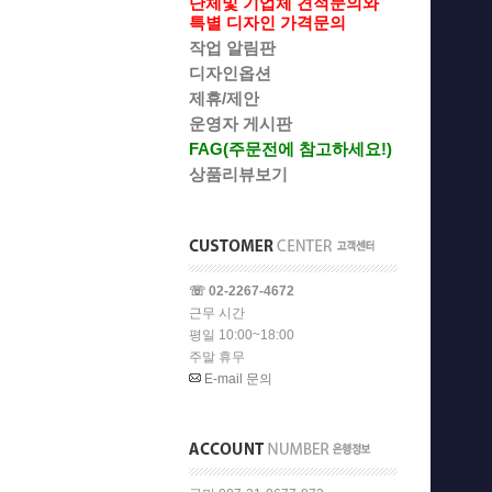
단체및 기업체 견적문의와
특별 디자인 가격문의
작업 알림판
디자인옵션
제휴/제안
운영자 게시판
FAG(주문전에 참고하세요!)
상품리뷰보기
☏ 02-2267-4672
근무 시간
평일 10:00~18:00
주말 휴무
E-mail 문의