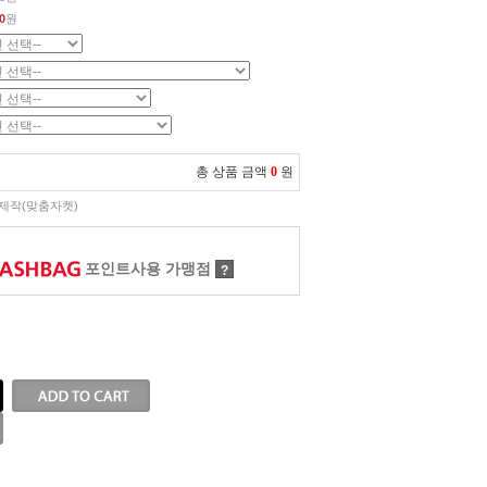
0
원
총 상품 금액
0
원
제작(맞춤자켓)
포인트사용 가맹점
?