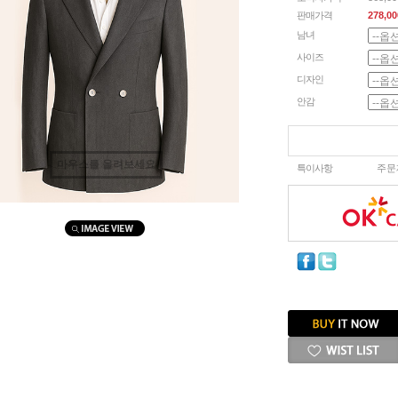
판매가격
278,00
남녀
사이즈
디자인
안감
마우스를 올려보세요
특이사항
주문