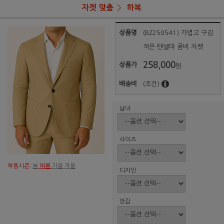
자켓 맞춤
하복
상품명
(BZ250541) 가볍고 구김
적은 텐셀마 콤비 자켓
258,000
상품가
원
배송비
(조건)
남녀
사이즈
착용시즌:
봄
여름
가을 겨울
디자인
안감