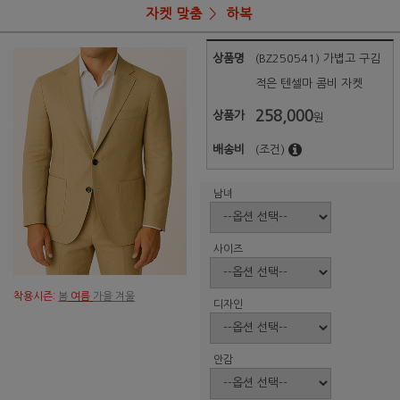
자켓 맞춤
하복
상품명
(BZ250541) 가볍고 구김
적은 텐셀마 콤비 자켓
258,000
상품가
원
배송비
(조건)
남녀
사이즈
착용시즌:
봄
여름
가을 겨울
디자인
안감