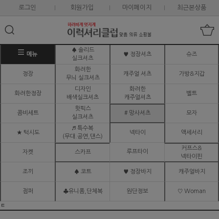
로그인
회원가입
마이페이지
최근본상품
♠ 솔리드
메뉴
♥ 정장셔츠
슈즈
실크셔츠
화려한
정장
캐주얼 셔츠
가방&지갑
무늬 실크셔츠
디자인
화려한
화려한정장
벨트
배색실크셔츠
캐주얼셔츠
핫픽스
콤비세트
# 망사셔츠
모자
실크셔츠
♬ 특수복
★ 턱시도
넥타이
액세서리
(무대.공연,댄스)
커프스&
루프타이
자켓
스카프
넥타이핀
조끼
♠ 코트
♥ 정장바지
캐주얼바지
점퍼
♣유니폼,단체복
원단정보
♡ Woman
ㅌ