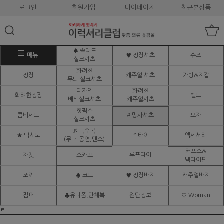
로그인
회원가입
마이페이지
최근본상품
♠ 솔리드
메뉴
♥ 정장셔츠
슈즈
실크셔츠
화려한
정장
캐주얼 셔츠
가방&지갑
무늬 실크셔츠
디자인
화려한
화려한정장
벨트
배색실크셔츠
캐주얼셔츠
핫픽스
콤비세트
# 망사셔츠
모자
실크셔츠
♬ 특수복
★ 턱시도
넥타이
액세서리
(무대.공연,댄스)
커프스&
루프타이
자켓
스카프
넥타이핀
조끼
♠ 코트
♥ 정장바지
캐주얼바지
점퍼
♣유니폼,단체복
원단정보
♡ Woman
ㅌ