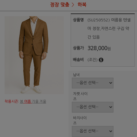
정장 맞춤
하복
상품명
(SU250552) 여름용 텐셀
마 정장,자연스런 구김 약
간 있음
328,000
상품가
원
배송비
(조건)
남녀
자켓 사이
즈
착용시즌:
봄
여름
가을 겨울
바지사이
즈