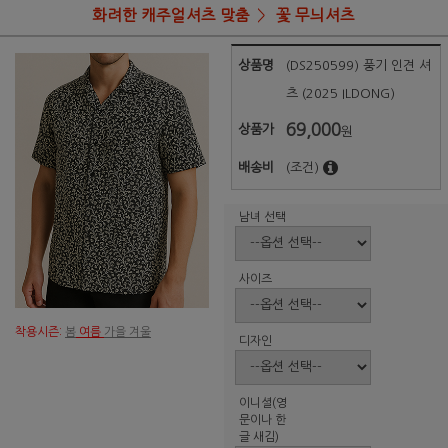
화려한 캐주얼셔츠 맞춤
꽃 무늬셔츠
상품명
(DS250599) 풍기 인견 셔
츠 (2025 ILDONG)
69,000
상품가
원
배송비
(조건)
남녀 선택
사이즈
착용시즌:
봄
여름
가을 겨울
디자인
이니셜(영
문이나 한
글 새김)