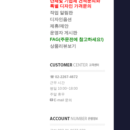
단체및 기업체 견적문의와
특별 디자인 가격문의
작업 알림판
디자인옵션
제휴/제안
운영자 게시판
FAG(주문전에 참고하세요!)
상품리뷰보기
☏ 02-2267-4672
근무 시간
평일 10:00~18:00
주말 휴무
E-mail 문의