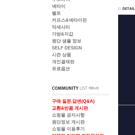
넥타이
벨트
커프스&넥타이핀
악세사리
가방&지갑
원단 샘플 정보
SELF DESIGN
시즌 상품
개인결재란
유료옵션
구매 질문.답변(Q&A)
교환&반품 게시판
쇼핑몰 공지사항
원단정보 게시판
쇼핑몰 이용후기