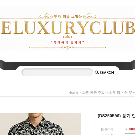
>
>
Home
화려한 캐주얼셔츠 맞춤
꽃 무
(DS250596) 풍기 
판매가격
69,000