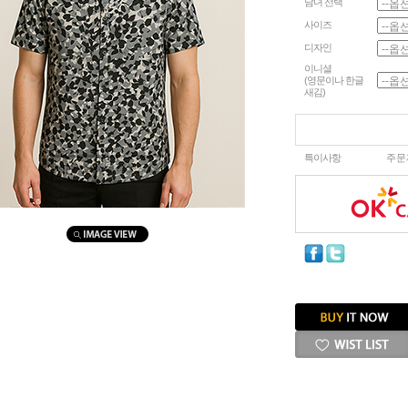
남녀 선택
사이즈
디자인
이니셜
(영문이나 한글
새김)
특이사항
주문
마우스를 올려보세요