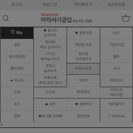
로그인
회원가입
마이페이지
최근본상품
♠ 솔리드
메뉴
♥ 정장셔츠
슈즈
실크셔츠
화려한
정장
캐주얼 셔츠
가방&지갑
무늬 실크셔츠
디자인
화려한
화려한정장
벨트
배색실크셔츠
캐주얼셔츠
핫픽스
콤비세트
# 망사셔츠
모자
실크셔츠
♬ 특수복
★ 턱시도
넥타이
액세서리
(무대.공연,댄스)
커프스&
루프타이
자켓
스카프
넥타이핀
조끼
♠ 코트
♥ 정장바지
캐주얼바지
점퍼
♣유니폼,단체복
원단정보
♡ Woman
ㅌ