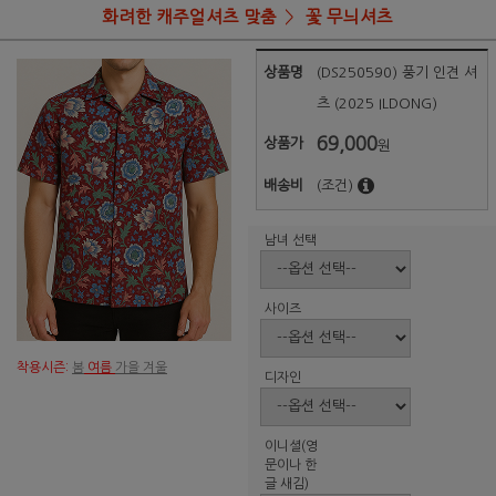
화려한 캐주얼셔츠 맞춤
꽃 무늬셔츠
상품명
(DS250590) 풍기 인견 셔
츠 (2025 ILDONG)
69,000
상품가
원
배송비
(조건)
남녀 선택
사이즈
착용시즌:
봄
여름
가을 겨울
디자인
이니셜(영
문이나 한
글 새김)