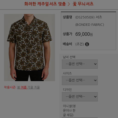
화려한 캐주얼셔츠 맞춤
꽃 무늬셔츠
상품명
(DS250589) 셔츠
(BONDED FABRIC)
69,000
상품가
원
배송비
(조건)
남녀 선택
사이즈
착용시즌:
봄
여름
가을 겨울
디자인
이니셜(영
문이나 한
글 새김)