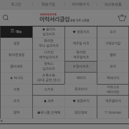
로그인
회원가입
마이페이지
최근본상품
♠ 솔리드
메뉴
♥ 정장셔츠
슈즈
실크셔츠
화려한
정장
캐주얼 셔츠
가방&지갑
무늬 실크셔츠
디자인
화려한
화려한정장
벨트
배색실크셔츠
캐주얼셔츠
핫픽스
콤비세트
# 망사셔츠
모자
실크셔츠
♬ 특수복
★ 턱시도
넥타이
액세서리
(무대.공연,댄스)
커프스&
루프타이
자켓
스카프
넥타이핀
조끼
♠ 코트
♥ 정장바지
캐주얼바지
점퍼
♣유니폼,단체복
원단정보
♡ Woman
ㅌ