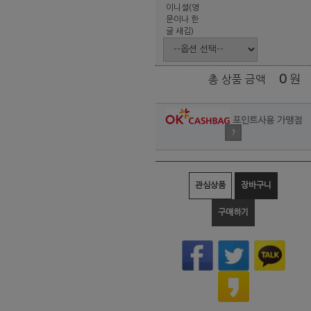
이니셜(영
문이나 한
글 새김)
0
원
총 상품 금액
포인트사용 가맹점
?
관심상품
장바구니
구매하기