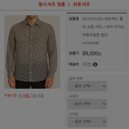
망사셔츠 맞춤
쉬폰셔츠
상품명
(DS250588) 레오파드 폴
리 쉬폰 셔츠 / 속이 비치는
부들부들한 원단
HYENDAE
89,000
상품가
원
배송비
(조건)
남녀 선택
착용시즌:
봄
여름
가을 겨울
사이즈
디자인