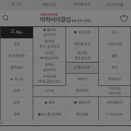
로그인
회원가입
마이페이지
최근본상품
♠ 솔리드
메뉴
♥ 정장셔츠
슈즈
실크셔츠
화려한
정장
캐주얼 셔츠
가방&지갑
무늬 실크셔츠
디자인
화려한
화려한정장
벨트
배색실크셔츠
캐주얼셔츠
핫픽스
콤비세트
# 망사셔츠
모자
실크셔츠
♬ 특수복
★ 턱시도
넥타이
액세서리
(무대.공연,댄스)
커프스&
루프타이
자켓
스카프
넥타이핀
조끼
♠ 코트
♥ 정장바지
캐주얼바지
점퍼
♣유니폼,단체복
원단정보
♡ Woman
ㅌ