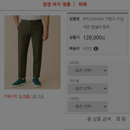
정장 바지 맞춤
하복
상품명
(PT250548) 가볍고 구김
적은 텐셀마 팬츠
128,000
상품가
원
배송비
(조건)
사이즈
이니셜
착용시즌:
봄
여름
가을 겨울
디자인
0
원
총 상품 금액