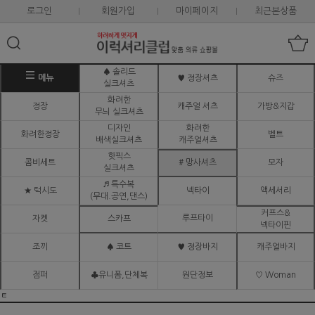
로그인
회원가입
마이페이지
최근본상품
♠ 솔리드
메뉴
♥ 정장셔츠
슈즈
실크셔츠
화려한
정장
캐주얼 셔츠
가방&지갑
무늬 실크셔츠
디자인
화려한
화려한정장
벨트
배색실크셔츠
캐주얼셔츠
핫픽스
콤비세트
# 망사셔츠
모자
실크셔츠
♬ 특수복
★ 턱시도
넥타이
액세서리
(무대.공연,댄스)
커프스&
루프타이
자켓
스카프
넥타이핀
조끼
♠ 코트
♥ 정장바지
캐주얼바지
점퍼
♣유니폼,단체복
원단정보
♡ Woman
ㅌ