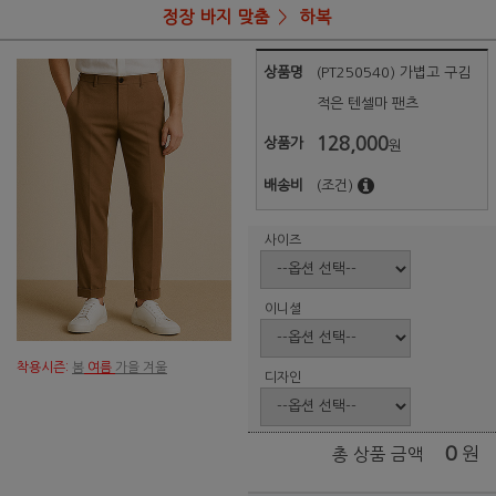
정장 바지 맞춤
하복
상품명
(PT250540) 가볍고 구김
적은 텐셀마 팬츠
128,000
상품가
원
배송비
(조건)
사이즈
이니셜
착용시즌:
봄
여름
가을 겨울
디자인
0
원
총 상품 금액