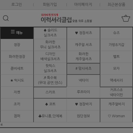
로그인
회원가입
마이페이지
최근본상품
♠ 솔리드
메뉴
♥ 정장셔츠
슈즈
실크셔츠
화려한
정장
캐주얼 셔츠
가방&지갑
무늬 실크셔츠
디자인
화려한
화려한정장
벨트
배색실크셔츠
캐주얼셔츠
핫픽스
콤비세트
# 망사셔츠
모자
실크셔츠
♬ 특수복
★ 턱시도
넥타이
액세서리
(무대.공연,댄스)
커프스&
루프타이
자켓
스카프
넥타이핀
조끼
♠ 코트
♥ 정장바지
캐주얼바지
점퍼
♣유니폼,단체복
원단정보
♡ Woman
ㅌ