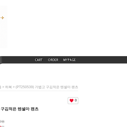
>
> (PT250539) 가볍고 구김적은 텐셀마 팬츠
춤
하복
0
볍고 구김적은 텐셀마 팬츠
00원