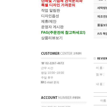
단체및 기업체 견적문의와
특별 디자인 가격문의
세탁방법
작업 알림판
디자인옵션
제조연
제휴/제안
품질보
운영자 게시판
FAG(주문전에 참고하세요!)
A/S 
상품리뷰보기
☏ 02-2267-4672
이 름 :
근무 시간
평일 10:00~18:00
첨 부 :
주말 휴무
E-mail 문의
내 용 :
이름