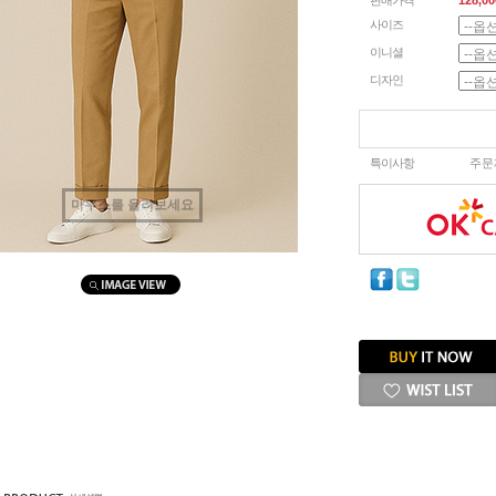
판매가격
128,00
사이즈
이니셜
디자인
특이사항
주문
마우스를 올려보세요