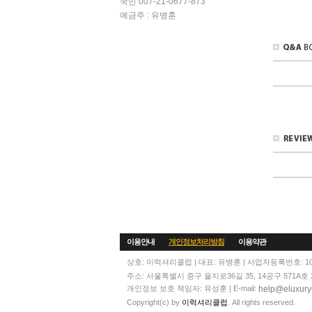
국민 007-21-0677-873
예금주 : 유병훈
이용안내
개인정보처리방침
이용약관
상호: 이럭셔리클럽 | 대표: 유병훈 | 사업자등록번호: 108
주소: 서울특별시 중구 을지로36길 35, 14공구 571A호 3층 | T
help@eluxury
개인정보 보호 책임자: 유성훈 | E-mail:
Copyright(c) by
이럭셔리클럽
. All rights reserved.