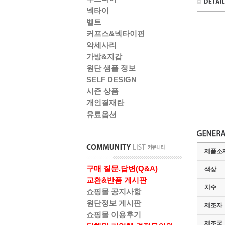
넥타이
벨트
커프스&넥타이핀
악세사리
가방&지갑
원단 샘플 정보
SELF DESIGN
시즌 상품
개인결재란
유료옵션
제품소
구매 질문.답변(Q&A)
색상
교환&반품 게시판
치수
쇼핑몰 공지사항
원단정보 게시판
제조자
쇼핑몰 이용후기
제조국