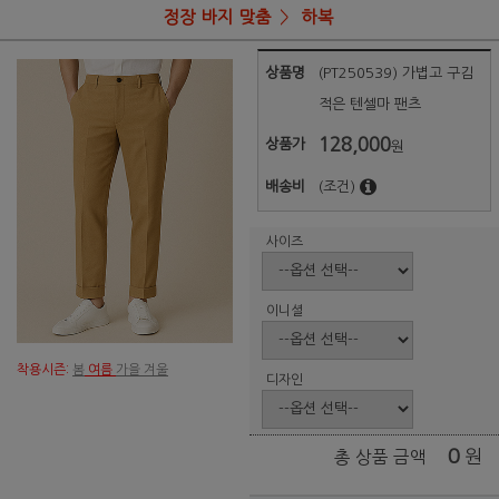
정장 바지 맞춤
하복
상품명
(PT250539) 가볍고 구김
적은 텐셀마 팬츠
128,000
상품가
원
배송비
(조건)
사이즈
이니셜
착용시즌:
봄
여름
가을 겨울
디자인
0
원
총 상품 금액