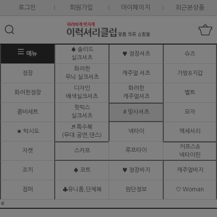
로그인
회원가입
마이페이지
최근본상품
♠ 솔리드
메뉴
♥ 정장셔츠
슈즈
실크셔츠
화려한
정장
캐주얼 셔츠
가방&지갑
무늬 실크셔츠
디자인
화려한
화려한정장
벨트
배색실크셔츠
캐주얼셔츠
핫픽스
콤비세트
# 망사셔츠
모자
실크셔츠
♬ 특수복
★ 턱시도
넥타이
액세서리
(무대.공연,댄스)
커프스&
루프타이
자켓
스카프
넥타이핀
조끼
♠ 코트
♥ 정장바지
캐주얼바지
점퍼
♣유니폼,단체복
원단정보
♡ Woman
ㅌ