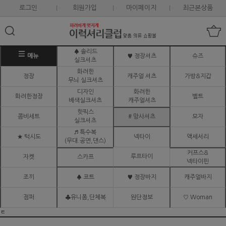
로그인
회원가입
마이페이지
최근본상품
♠ 솔리드
메뉴
♥ 정장셔츠
슈즈
실크셔츠
화려한
정장
캐주얼 셔츠
가방&지갑
무늬 실크셔츠
디자인
화려한
화려한정장
벨트
배색실크셔츠
캐주얼셔츠
핫픽스
콤비세트
# 망사셔츠
모자
실크셔츠
♬ 특수복
★ 턱시도
넥타이
액세서리
(무대.공연,댄스)
커프스&
루프타이
자켓
스카프
넥타이핀
조끼
♠ 코트
♥ 정장바지
캐주얼바지
점퍼
♣유니폼,단체복
원단정보
♡ Woman
ㅌ