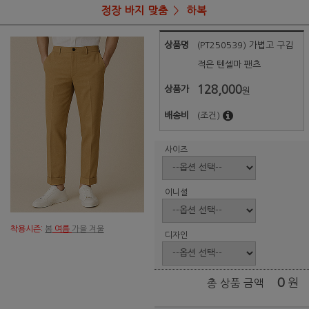
정장 바지 맞춤
하복
상품명
(PT250539) 가볍고 구김
적은 텐셀마 팬츠
128,000
상품가
원
배송비
(조건)
사이즈
이니셜
착용시즌:
봄
여름
가을 겨울
디자인
0
원
총 상품 금액