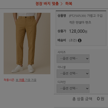
정장 바지 맞춤
하복
상품명
(PT250539) 가볍고 구김
적은 텐셀마 팬츠
128,000
상품가
원
배송비
(조건)
사이즈
이니셜
착용시즌:
봄
여름
가을 겨울
디자인
0
원
총 상품 금액