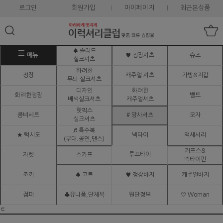
로그인
회원가입
마이페이지
최근본상품
♠ 솔리드
메뉴
♥ 정장셔츠
슈즈
실크셔츠
화려한
정장
캐주얼 셔츠
가방&지갑
무늬 실크셔츠
디자인
화려한
화려한정장
벨트
배색실크셔츠
캐주얼셔츠
핫픽스
콤비세트
# 망사셔츠
모자
실크셔츠
♬ 특수복
★ 턱시도
넥타이
액세서리
(무대.공연,댄스)
커프스&
루프타이
자켓
스카프
넥타이핀
조끼
♠ 코트
♥ 정장바지
캐주얼바지
점퍼
♣유니폼,단체복
원단정보
♡ Woman
ㅌ