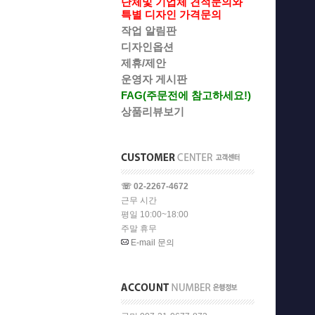
단체및 기업체 견적문의와
특별 디자인 가격문의
작업 알림판
디자인옵션
제휴/제안
운영자 게시판
FAG(주문전에 참고하세요!)
상품리뷰보기
☏ 02-2267-4672
근무 시간
평일 10:00~18:00
주말 휴무
E-mail 문의