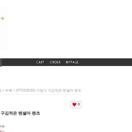
>
> (PT250535) 가볍고 구김적은 텐셀마 팬츠
춤
하복
0
볍고 구김적은 텐셀마 팬츠
00원