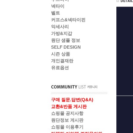
넥타이
벨트
커프스&넥타이핀
악세사리
가방&지갑
원단 샘플 정보
SELF DESIGN
시즌 상품
개인결재란
유료옵션
구매 질문.답변(Q&A)
교환&반품 게시판
쇼핑몰 공지사항
원단정보 게시판
쇼핑몰 이용후기