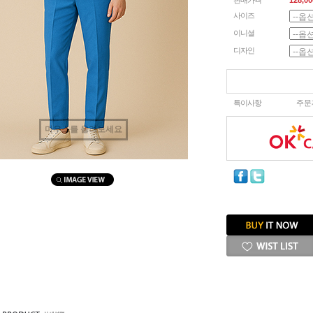
판매가격
128,00
사이즈
이니셜
디자인
특이사항
주문
마우스를 올려보세요