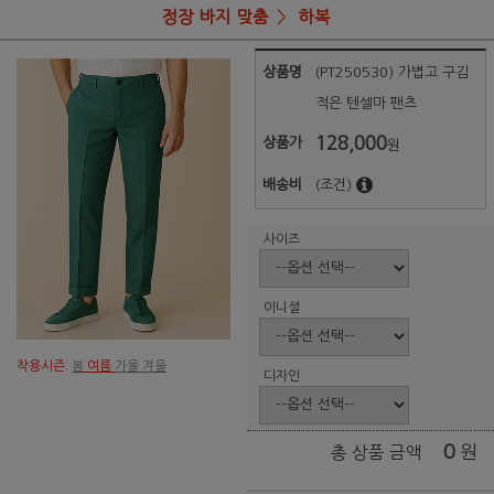
정장 바지 맞춤
하복
상품명
(PT250530) 가볍고 구김
적은 텐셀마 팬츠
128,000
상품가
원
배송비
(조건)
사이즈
이니셜
착용시즌:
봄
여름
가을 겨울
디자인
0
원
총 상품 금액