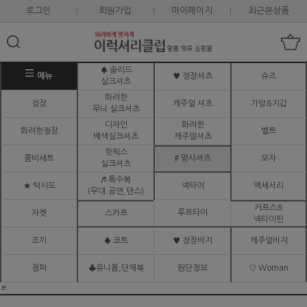
로그인
회원가입
마이페이지
최근본상품
♠ 솔리드
메뉴
♥ 정장셔츠
슈즈
실크셔츠
화려한
정장
캐주얼 셔츠
가방&지갑
무늬 실크셔츠
디자인
화려한
화려한정장
벨트
배색실크셔츠
캐주얼셔츠
핫픽스
콤비세트
# 망사셔츠
모자
실크셔츠
♬ 특수복
★ 턱시도
넥타이
액세서리
(무대.공연,댄스)
커프스&
루프타이
자켓
스카프
넥타이핀
조끼
♠ 코트
♥ 정장바지
캐주얼바지
점퍼
♣유니폼,단체복
원단정보
♡ Woman
ㅌ