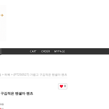
>
> (PT250527) 가볍고 구김적은 텐셀마 팬츠
춤
하복
0
볍고 구김적은 텐셀마 팬츠
00원