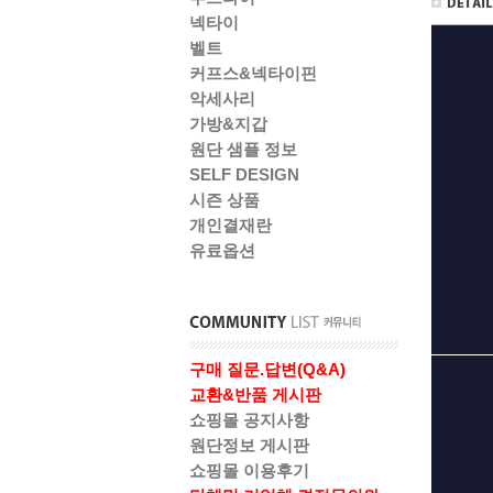
넥타이
벨트
커프스&넥타이핀
악세사리
가방&지갑
원단 샘플 정보
SELF DESIGN
시즌 상품
개인결재란
유료옵션
구매 질문.답변(Q&A)
교환&반품 게시판
쇼핑몰 공지사항
원단정보 게시판
쇼핑몰 이용후기