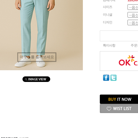
판매가격
128,00
사이즈
이니셜
디자인
특이사항
주문
마우스를 올려보세요