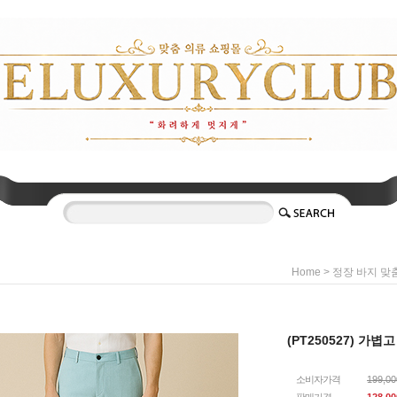
>
Home
정장 바지 맞
(PT250527) 가
소비자가격
199,0