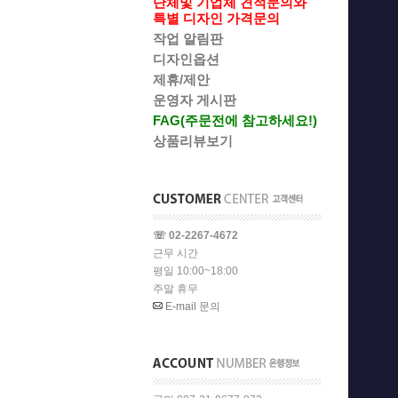
단체및 기업체 견적문의와
특별 디자인 가격문의
작업 알림판
디자인옵션
제휴/제안
운영자 게시판
FAG(주문전에 참고하세요!)
상품리뷰보기
☏ 02-2267-4672
근무 시간
평일 10:00~18:00
주말 휴무
E-mail 문의