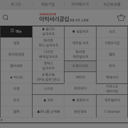
로그인
회원가입
마이페이지
최근본상품
♠ 솔리드
메뉴
♥ 정장셔츠
슈즈
실크셔츠
화려한
정장
캐주얼 셔츠
가방&지갑
무늬 실크셔츠
디자인
화려한
화려한정장
벨트
배색실크셔츠
캐주얼셔츠
핫픽스
콤비세트
# 망사셔츠
모자
실크셔츠
♬ 특수복
★ 턱시도
넥타이
액세서리
(무대.공연,댄스)
커프스&
루프타이
자켓
스카프
넥타이핀
조끼
♠ 코트
♥ 정장바지
캐주얼바지
점퍼
♣유니폼,단체복
원단정보
♡ Woman
ㅌ