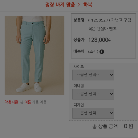
정장 바지 맞춤
하복
상품명
(PT250527) 가볍고 구김
적은 텐셀마 팬츠
128,000
상품가
원
배송비
(조건)
사이즈
이니셜
착용시즌:
봄
여름
가을 겨울
디자인
0
원
총 상품 금액