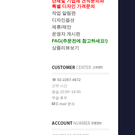
단체및 기업체 견적문의와
특별 디자인 가격문의
작업 알림판
디자인옵션
제휴/제안
운영자 게시판
FAG(주문전에 참고하세요!)
상품리뷰보기
☏ 02-2267-4672
근무 시간
평일 10:00~18:00
주말 휴무
E-mail 문의