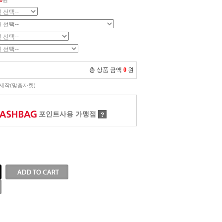
0
원
총 상품 금액
0
원
제작(맞춤자켓)
포인트사용 가맹점
?