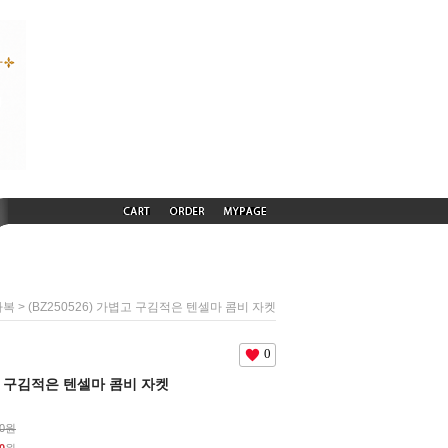
> (BZ250526) 가볍고 구김적은 텐셀마 콤비 자켓
하복
0
볍고 구김적은 텐셀마 콤비 자켓
00원