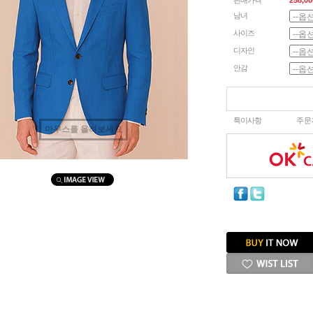
판매가격
258,00
남녀
사이즈
디자인
안감
특이사항
주문
마우스를 올려보세요