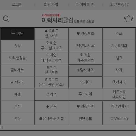
로그인
회원가입
마이페이지
최근본상품
♠ 솔리드
메뉴
♥ 정장셔츠
슈즈
실크셔츠
화려한
정장
캐주얼 셔츠
가방&지갑
무늬 실크셔츠
디자인
화려한
화려한정장
벨트
배색실크셔츠
캐주얼셔츠
핫픽스
콤비세트
# 망사셔츠
모자
실크셔츠
♬ 특수복
★ 턱시도
넥타이
액세서리
(무대.공연,댄스)
커프스&
루프타이
자켓
스카프
넥타이핀
조끼
♠ 코트
♥ 정장바지
캐주얼바지
점퍼
♣유니폼,단체복
원단정보
♡ Woman
ㅌ