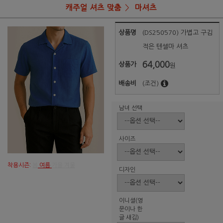
캐주얼 셔츠 맞춤
마셔츠
상품명
(DS250570) 가볍고 구김
적은 텐셀마 셔츠
64,000
상품가
원
배송비
(조건)
남녀 선택
사이즈
착용시즌:
봄
여름
가을 겨울
디자인
이니셜(영
문이나 한
글 새김)