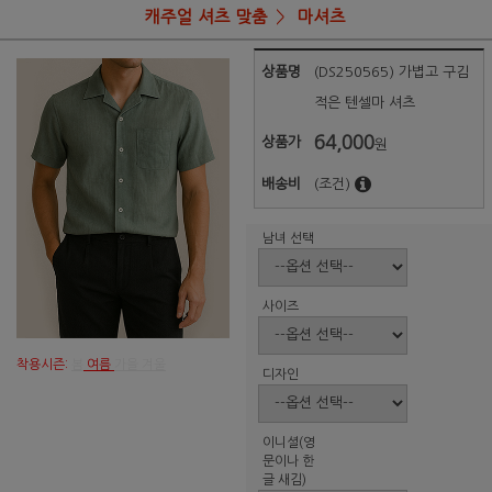
캐주얼 셔츠 맞춤
마셔츠
상품명
(DS250565) 가볍고 구김
적은 텐셀마 셔츠
64,000
상품가
원
배송비
(조건)
남녀 선택
사이즈
착용시즌:
봄
여름
가을 겨울
디자인
이니셜(영
문이나 한
글 새김)