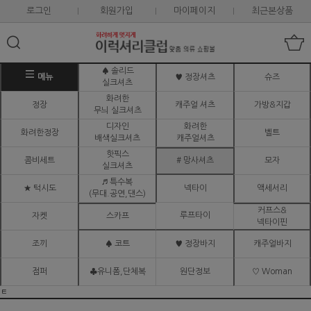
로그인
회원가입
마이페이지
최근본상품
♠ 솔리드
메뉴
♥ 정장셔츠
슈즈
실크셔츠
화려한
정장
캐주얼 셔츠
가방&지갑
무늬 실크셔츠
디자인
화려한
화려한정장
벨트
배색실크셔츠
캐주얼셔츠
핫픽스
콤비세트
# 망사셔츠
모자
실크셔츠
♬ 특수복
★ 턱시도
넥타이
액세서리
(무대.공연,댄스)
커프스&
루프타이
자켓
스카프
넥타이핀
조끼
♠ 코트
♥ 정장바지
캐주얼바지
점퍼
♣유니폼,단체복
원단정보
♡ Woman
ㅌ