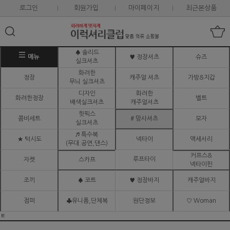
로그인
회원가입
마이페이지
최근본상품
♠ 솔리드
메뉴
♥ 정장셔츠
슈즈
실크셔츠
화려한
정장
캐주얼 셔츠
가방&지갑
무늬 실크셔츠
디자인
화려한
화려한정장
벨트
배색실크셔츠
캐주얼셔츠
핫픽스
콤비세트
# 망사셔츠
모자
실크셔츠
♬ 특수복
★ 턱시도
넥타이
액세서리
(무대.공연,댄스)
커프스&
루프타이
자켓
스카프
넥타이핀
조끼
♠ 코트
♥ 정장바지
캐주얼바지
점퍼
♣유니폼,단체복
원단정보
♡ Woman
ㅌ