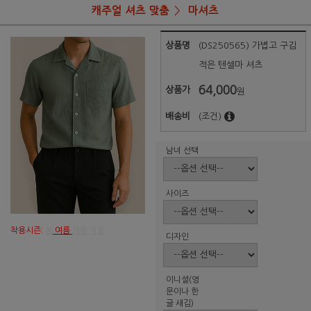
캐주얼 셔츠 맞춤
마셔츠
상품명
(DS250565) 가볍고 구김
적은 텐셀마 셔츠
64,000
상품가
원
배송비
(조건)
남녀 선택
사이즈
착용시즌:
봄
여름
가을 겨울
디자인
이니셜(영
문이나 한
글 새김)