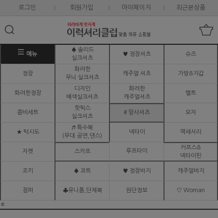
로그인
회원가입
마이페이지
최근본상품
♠ 솔리드
메뉴
♥ 정장셔츠
슈즈
실크셔츠
화려한
정장
캐주얼 셔츠
가방&지갑
무늬 실크셔츠
디자인
화려한
화려한정장
벨트
배색실크셔츠
캐주얼셔츠
핫픽스
콤비세트
# 망사셔츠
모자
실크셔츠
♬ 특수복
★ 턱시도
넥타이
액세서리
(무대.공연,댄스)
커프스&
루프타이
자켓
스카프
넥타이핀
조끼
♠ 코트
♥ 정장바지
캐주얼바지
점퍼
♣유니폼,단체복
원단정보
♡ Woman
ㅌ