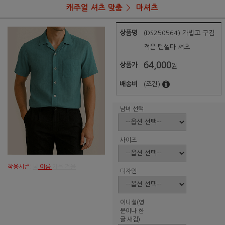
캐주얼 셔츠 맞춤
마셔츠
상품명
(DS250564) 가볍고 구김
적은 텐셀마 셔츠
64,000
상품가
원
배송비
(조건)
남녀 선택
사이즈
착용시즌:
봄
여름
가을 겨울
디자인
이니셜(영
문이나 한
글 새김)