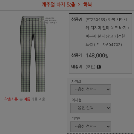
캐주얼 바지 맞춤
하복
상품명
(PT250489) 하복 시어서
커 지지미 멀티 체크 바지 /
피부에 붙지 않고 쾌적한
느낌 (JEIL S-604702)
148,000
상품가
원
배송비
(조건)
사이즈
착용시즌:
봄
여름
가을 겨울
이니셜
디자인