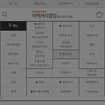
로그인
회원가입
마이페이지
최근본상품
♠ 솔리드
메뉴
♥ 정장셔츠
슈즈
실크셔츠
화려한
정장
캐주얼 셔츠
가방&지갑
무늬 실크셔츠
디자인
화려한
화려한정장
벨트
배색실크셔츠
캐주얼셔츠
핫픽스
콤비세트
# 망사셔츠
모자
실크셔츠
♬ 특수복
★ 턱시도
넥타이
액세서리
(무대.공연,댄스)
커프스&
루프타이
자켓
스카프
넥타이핀
조끼
♠ 코트
♥ 정장바지
캐주얼바지
점퍼
♣유니폼,단체복
원단정보
♡ Woman
ㅌ