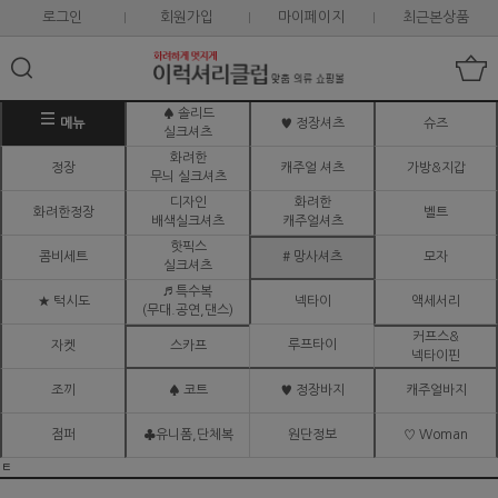
로그인
회원가입
마이페이지
최근본상품
♠ 솔리드
메뉴
♥ 정장셔츠
슈즈
실크셔츠
화려한
정장
캐주얼 셔츠
가방&지갑
무늬 실크셔츠
디자인
화려한
화려한정장
벨트
배색실크셔츠
캐주얼셔츠
핫픽스
콤비세트
# 망사셔츠
모자
실크셔츠
♬ 특수복
★ 턱시도
넥타이
액세서리
(무대.공연,댄스)
커프스&
루프타이
자켓
스카프
넥타이핀
조끼
♠ 코트
♥ 정장바지
캐주얼바지
점퍼
♣유니폼,단체복
원단정보
♡ Woman
ㅌ