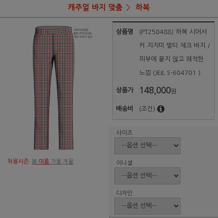
캐주얼 바지 맞춤
하복
상품명
(PT250488) 하복 시어서
커 지지미 멀티 체크 바지 /
피부에 붙지 않고 쾌적한
느낌 (JEIL S-604701 )
148,000
상품가
원
배송비
(조건)
사이즈
착용시즌:
봄
여름
가을 겨울
이니셜
디자인