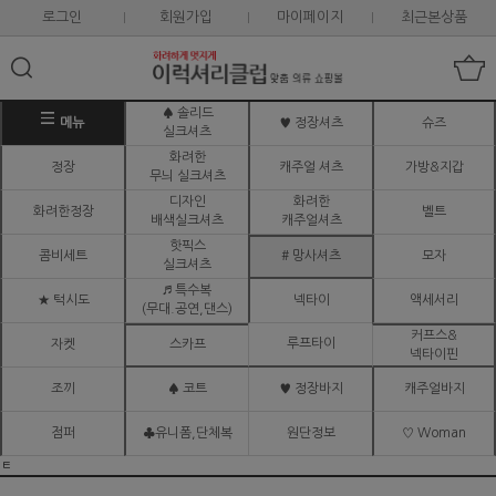
로그인
회원가입
마이페이지
최근본상품
♠ 솔리드
메뉴
♥ 정장셔츠
슈즈
실크셔츠
화려한
정장
캐주얼 셔츠
가방&지갑
무늬 실크셔츠
디자인
화려한
화려한정장
벨트
배색실크셔츠
캐주얼셔츠
핫픽스
콤비세트
# 망사셔츠
모자
실크셔츠
♬ 특수복
★ 턱시도
넥타이
액세서리
(무대.공연,댄스)
커프스&
루프타이
자켓
스카프
넥타이핀
조끼
♠ 코트
♥ 정장바지
캐주얼바지
점퍼
♣유니폼,단체복
원단정보
♡ Woman
ㅌ