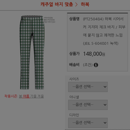
캐주얼 바지 맞춤
하복
상품명
(PT250484) 하복 시어서
커 지지미 체크 바지 / 피부
에 붙지 않고 쾌적한 느낌
(JEIL S-604801 녹색)
148,000
상품가
원
배송비
(조건)
사이즈
착용시즌:
봄
여름
가을 겨울
이니셜
디자인