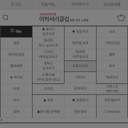
로그인
회원가입
마이페이지
최근본상품
♠ 솔리드
메뉴
♥ 정장셔츠
슈즈
실크셔츠
화려한
정장
캐주얼 셔츠
가방&지갑
무늬 실크셔츠
디자인
화려한
화려한정장
벨트
배색실크셔츠
캐주얼셔츠
핫픽스
콤비세트
# 망사셔츠
모자
실크셔츠
♬ 특수복
★ 턱시도
넥타이
액세서리
(무대.공연,댄스)
커프스&
루프타이
자켓
스카프
넥타이핀
조끼
♠ 코트
♥ 정장바지
캐주얼바지
점퍼
♣유니폼,단체복
원단정보
♡ Woman
ㅌ