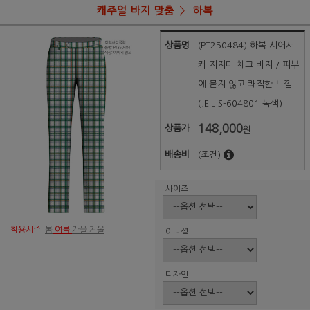
캐주얼 바지 맞춤
하복
상품명
(PT250484) 하복 시어서
커 지지미 체크 바지 / 피부
에 붙지 않고 쾌적한 느낌
(JEIL S-604801 녹색)
148,000
상품가
원
배송비
(조건)
사이즈
착용시즌:
봄
여름
가을 겨울
이니셜
디자인