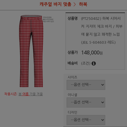
캐주얼 바지 맞춤
하복
상품명
(PT250482) 하복 시어서
커 지지미 체크 바지 / 피부
에 붙지 않고 쾌적한 느낌
(JEIL S-604603 레드)
148,000
상품가
원
배송비
(조건)
사이즈
착용시즌:
봄
여름
가을 겨울
이니셜
디자인