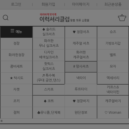
로그인
회원가입
마이페이지
최근본상품
♠ 솔리드
메뉴
♥ 정장셔츠
슈즈
실크셔츠
화려한
정장
캐주얼 셔츠
가방&지갑
무늬 실크셔츠
디자인
화려한
화려한정장
벨트
배색실크셔츠
캐주얼셔츠
핫픽스
콤비세트
# 망사셔츠
모자
실크셔츠
♬ 특수복
★ 턱시도
넥타이
액세서리
(무대.공연,댄스)
커프스&
루프타이
자켓
스카프
넥타이핀
조끼
♠ 코트
♥ 정장바지
캐주얼바지
점퍼
♣유니폼,단체복
원단정보
♡ Woman
ㅌ