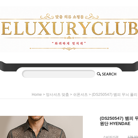
>
>
> (DS250547) 뱀피 무늬 
Home
망사셔츠 맞춤
쉬폰셔츠
(DS250547) 뱀
원단 HYENDAE
소비자가격
129,0