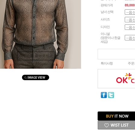
판매가격
89,000
남녀 선택
사이즈
디자인
이니셜
(영문이나 한글
새김)
마우스를 올려보세요
특이사항
주문