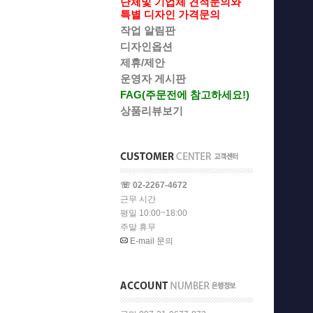
단체및 기업체 견적문의와
특별 디자인 가격문의
작업 알림판
디자인옵션
제휴/제안
운영자 게시판
FAG(주문전에 참고하세요!)
상품리뷰보기
☏ 02-2267-4672
근무 시간
평일 10:00~18:00
주말 휴무
E-mail 문의