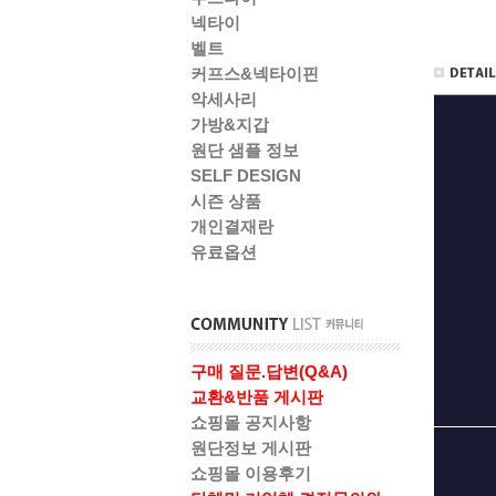
넥타이
벨트
커프스&넥타이핀
악세사리
가방&지갑
원단 샘플 정보
SELF DESIGN
시즌 상품
개인결재란
유료옵션
구매 질문.답변(Q&A)
교환&반품 게시판
쇼핑몰 공지사항
원단정보 게시판
쇼핑몰 이용후기