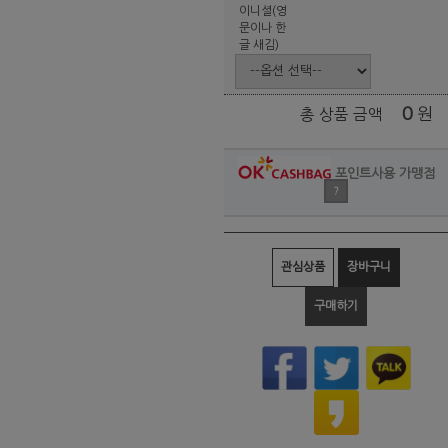
이니셜(영
문이나 한
글 새김)
0
원
총 상품 금액
포인트사용 가맹점
?
관심상품
장바구니
구매하기