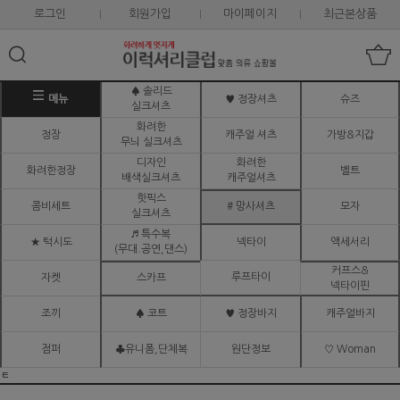
로그인
회원가입
마이페이지
최근본상품
♠ 솔리드
메뉴
♥ 정장셔츠
슈즈
실크셔츠
화려한
정장
캐주얼 셔츠
가방&지갑
무늬 실크셔츠
디자인
화려한
화려한정장
벨트
배색실크셔츠
캐주얼셔츠
핫픽스
콤비세트
# 망사셔츠
모자
실크셔츠
♬ 특수복
★ 턱시도
넥타이
액세서리
(무대.공연,댄스)
커프스&
루프타이
자켓
스카프
넥타이핀
조끼
♠ 코트
♥ 정장바지
캐주얼바지
점퍼
♣유니폼,단체복
원단정보
♡ Woman
ㅌ