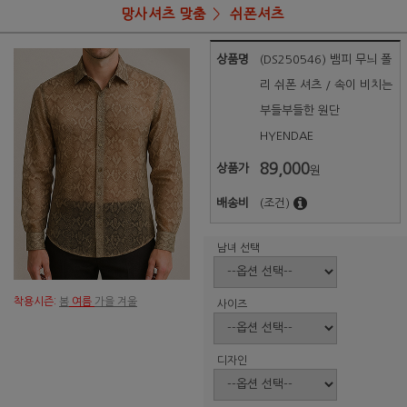
망사셔츠 맞춤
쉬폰셔츠
상품명
(DS250546) 뱀피 무늬 폴
리 쉬폰 셔츠 / 속이 비치는
부들부들한 원단
HYENDAE
89,000
상품가
원
배송비
(조건)
남녀 선택
착용시즌:
봄
여름
가을 겨울
사이즈
디자인