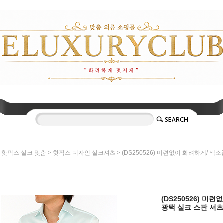
>
>
> (DS250526) 미련없이 화려하게/ 색소
핫픽스 실크 맞춤
핫픽스 디자인 실크셔츠
(DS250526) 미
광택 실크 스판 셔츠 / S