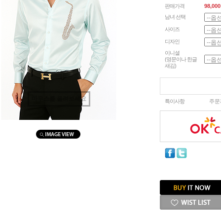
판매가격
98,000
남녀 선택
사이즈
디자인
이니셜
(영문이나 한글
새김)
마우스를 올려보세요
특이사항
주문