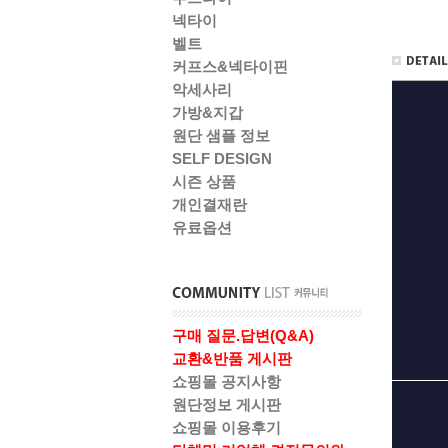
넥타이
벨트
커프스&넥타이핀
악세사리
가방&지갑
원단 샘플 정보
SELF DESIGN
시즌 상품
개인결재란
유료옵션
구매 질문.답변(Q&A)
교환&반품 게시판
쇼핑몰 공지사항
원단정보 게시판
쇼핑몰 이용후기