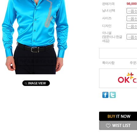
판매가격
98,000
남녀 선택
사이즈
디자인
이니셜
(영문이나 한글
새김)
마우스를 올려보세요
특이사항
주문