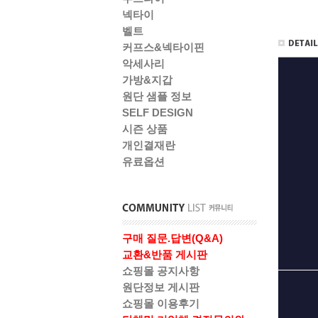
넥타이
벨트
커프스&넥타이핀
악세사리
가방&지갑
원단 샘플 정보
SELF DESIGN
시즌 상품
개인결재란
유료옵션
구매 질문.답변(Q&A)
교환&반품 게시판
쇼핑몰 공지사항
원단정보 게시판
쇼핑몰 이용후기