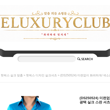
>
>
> (DS250524) 미련없이 화려하게/ 색소
핫픽스 실크 맞춤
핫픽스 디자인 실크셔츠
(DS250524) 미
광택 실크 스판 셔츠 / S