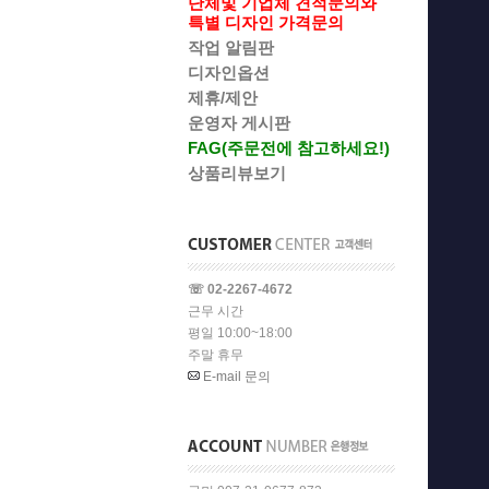
단체및 기업체 견적문의와
특별 디자인 가격문의
작업 알림판
디자인옵션
제휴/제안
운영자 게시판
FAG(주문전에 참고하세요!)
상품리뷰보기
☏ 02-2267-4672
근무 시간
평일 10:00~18:00
주말 휴무
E-mail 문의