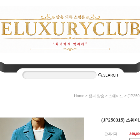
>
>
> (JP2
Home
점퍼 맞춤
스웨이드
(JP250315) 스웨
판매가격
349,00