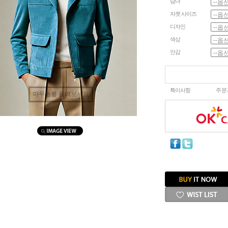
남녀
자켓 사이즈
디자인
색상
안감
특이사항
주문
마우스를 올려보세요