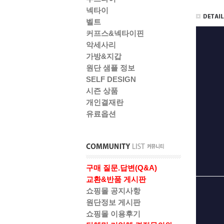
넥타이
벨트
커프스&넥타이핀
악세사리
가방&지갑
원단 샘플 정보
SELF DESIGN
시즌 상품
개인결재란
유료옵션
구매 질문.답변(Q&A)
교환&반품 게시판
쇼핑몰 공지사항
원단정보 게시판
쇼핑몰 이용후기