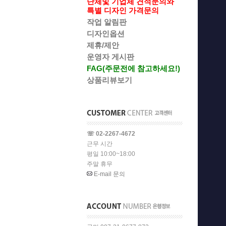
단체및 기업체 견적문의와
특별 디자인 가격문의
작업 알림판
디자인옵션
제휴/제안
운영자 게시판
FAG(주문전에 참고하세요!)
상품리뷰보기
☏ 02-2267-4672
근무 시간
평일 10:00~18:00
주말 휴무
E-mail 문의