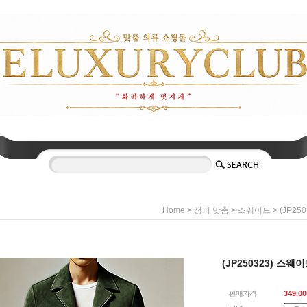
>
>
> (JP2
Home
점퍼 맞춤
스웨이드
(JP250323) 스웨
판매가격
349,00