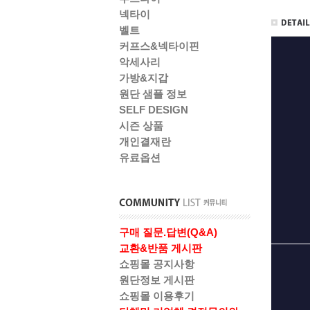
넥타이
벨트
커프스&넥타이핀
악세사리
가방&지갑
원단 샘플 정보
SELF DESIGN
시즌 상품
개인결재란
유료옵션
구매 질문.답변(Q&A)
교환&반품 게시판
쇼핑몰 공지사항
원단정보 게시판
쇼핑몰 이용후기