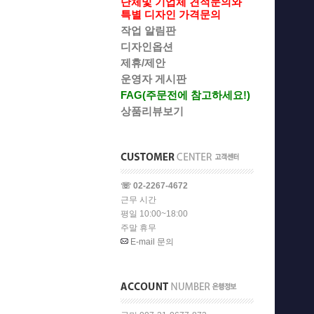
단체및 기업체 견적문의와
특별 디자인 가격문의
작업 알림판
디자인옵션
제휴/제안
운영자 게시판
FAG(주문전에 참고하세요!)
상품리뷰보기
☏ 02-2267-4672
근무 시간
평일 10:00~18:00
주말 휴무
E-mail 문의