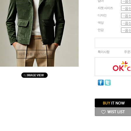
남녀
자켓 사이즈
디자인
색상
안감
특이사항
주문
마우스를 올려보세요