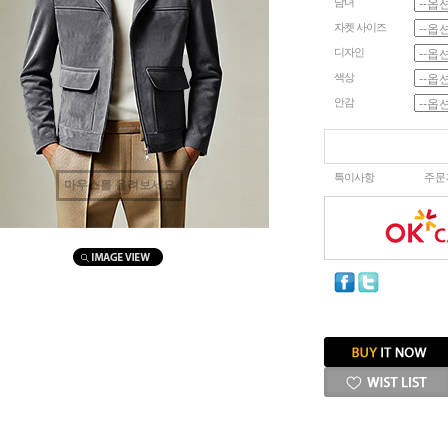
남녀
자켓 사이즈
디자인
색상
안감
특이사항
주문
마우스를 올려보세요