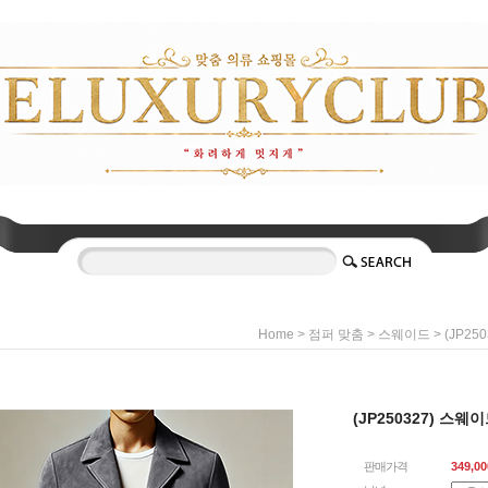
>
>
> (JP2
Home
점퍼 맞춤
스웨이드
(JP250327) 스웨
판매가격
349,00