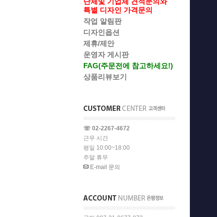
단체및 기업체 견적문의와
특별 디자인 가격문의
작업 알림판
디자인옵션
제휴/제안
운영자 게시판
FAG(주문전에 참고하세요!)
상품리뷰보기
☏ 02-2267-4672
근무 시간
평일 10:00~18:00
주말 휴무
E-mail 문의