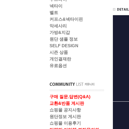
넥타이
벨트
커프스&넥타이핀
악세사리
가방&지갑
원단 샘플 정보
SELF DESIGN
시즌 상품
개인결재란
유료옵션
구매 질문.답변(Q&A)
교환&반품 게시판
쇼핑몰 공지사항
원단정보 게시판
쇼핑몰 이용후기