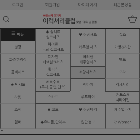
로그인
회원가입
마이페이지
최근본상품
♠ 솔리드
메뉴
♥ 정장셔츠
슈즈
실크셔츠
화려한
정장
캐주얼 셔츠
가방&지갑
무늬 실크셔츠
디자인
화려한
화려한정장
벨트
배색실크셔츠
캐주얼셔츠
핫픽스
콤비세트
# 망사셔츠
모자
실크셔츠
♬ 특수복
★ 턱시도
넥타이
액세서리
(무대.공연,댄스)
커프스&
루프타이
자켓
스카프
넥타이핀
조끼
♠ 코트
♥ 정장바지
캐주얼바지
점퍼
♣유니폼,단체복
원단정보
♡ Woman
ㅌ