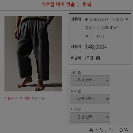
캐주얼 바지 맞춤
하복
상품명
(PT250326) 마 100% 여
름용 린넨 팬츠 (DAEIL
SL13_022)
148,000
상품가
원
배송비
(조건)
사이즈
이니셜
착용시즌:
봄
여름
가을 겨울
디자인
0
원
총 상품 금액