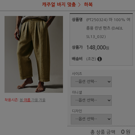
캐주얼 바지 맞춤
하복
상품명
(PT250324) 마 100% 여
름용 린넨 팬츠 (DAEIL
SL13_032)
148,000
상품가
원
배송비
(조건)
사이즈
이니셜
착용시즌:
봄
여름
가을 겨울
디자인
0
원
총 상품 금액