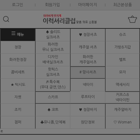
로그인
회원가입
마이페이지
최근본상품
♠ 솔리드
메뉴
♥ 정장셔츠
슈즈
실크셔츠
화려한
정장
캐주얼 셔츠
가방&지갑
무늬 실크셔츠
디자인
화려한
화려한정장
벨트
배색실크셔츠
캐주얼셔츠
핫픽스
콤비세트
# 망사셔츠
모자
실크셔츠
♬ 특수복
★ 턱시도
넥타이
액세서리
(무대.공연,댄스)
커프스&
루프타이
자켓
스카프
넥타이핀
조끼
♠ 코트
♥ 정장바지
캐주얼바지
점퍼
♣유니폼,단체복
원단정보
♡ Woman
ㅌ