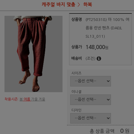
캐주얼 바지 맞춤
하복
상품명
(PT250318) 마 100% 여
름용 린넨 팬츠 (DAEIL
SL13_011)
148,000
상품가
원
배송비
(조건)
사이즈
이니셜
착용시즌:
봄
여름
가을 겨울
디자인
0
원
총 상품 금액