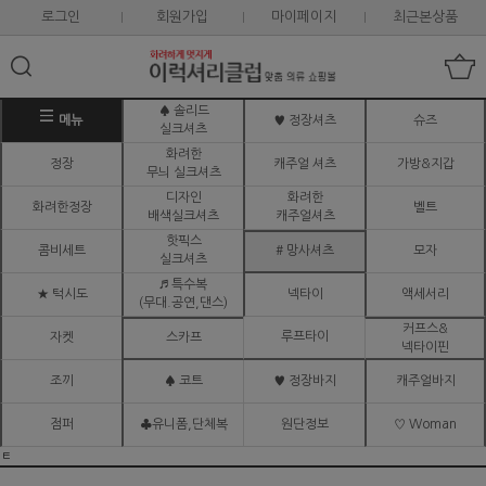
로그인
회원가입
마이페이지
최근본상품
♠ 솔리드
메뉴
♥ 정장셔츠
슈즈
실크셔츠
화려한
정장
캐주얼 셔츠
가방&지갑
무늬 실크셔츠
디자인
화려한
화려한정장
벨트
배색실크셔츠
캐주얼셔츠
핫픽스
콤비세트
# 망사셔츠
모자
실크셔츠
♬ 특수복
★ 턱시도
넥타이
액세서리
(무대.공연,댄스)
커프스&
루프타이
자켓
스카프
넥타이핀
조끼
♠ 코트
♥ 정장바지
캐주얼바지
점퍼
♣유니폼,단체복
원단정보
♡ Woman
ㅌ