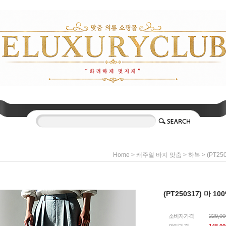
>
>
> (PT25
Home
캐주얼 바지 맞춤
하복
(PT250317) 마 1
소비자가격
229,0