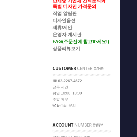
단체및 기업체 견적문의와
특별 디자인 가격문의
작업 알림판
디자인옵션
제휴/제안
운영자 게시판
FAG(주문전에 참고하세요!)
상품리뷰보기
☏ 02-2267-4672
근무 시간
평일 10:00~18:00
주말 휴무
E-mail 문의