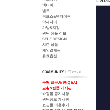
넥타이
벨트
커프스&넥타이핀
악세사리
가방&지갑
원단 샘플 정보
SELF DESIGN
시즌 상품
개인결재란
유료옵션
구매 질문.답변(Q&A)
교환&반품 게시판
쇼핑몰 공지사항
원단정보 게시판
쇼핑몰 이용후기