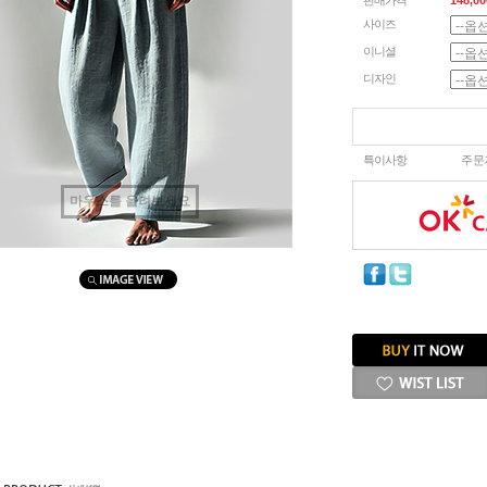
판매가격
148,00
사이즈
이니셜
디자인
특이사항
주문
마우스를 올려보세요