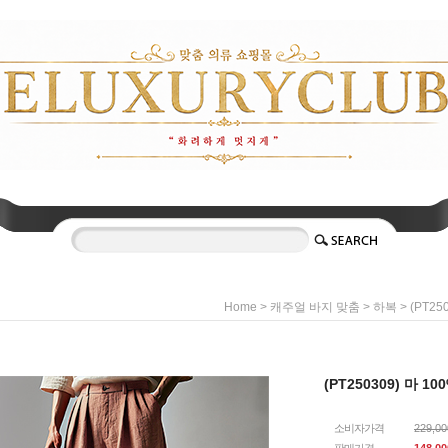
>
>
> (PT25
Home
캐주얼 바지 맞춤
하복
(PT250309) 마 1
소비자가격
229,0