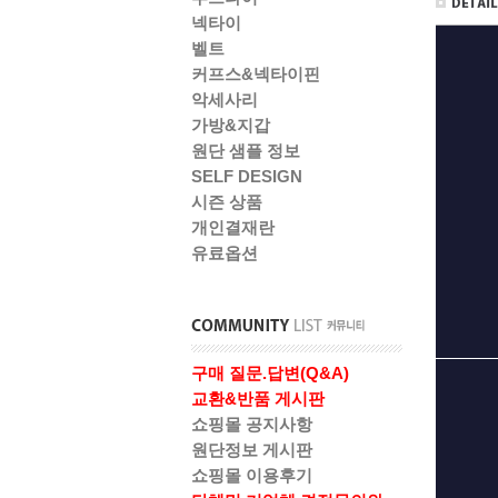
넥타이
벨트
커프스&넥타이핀
악세사리
가방&지갑
원단 샘플 정보
SELF DESIGN
시즌 상품
개인결재란
유료옵션
구매 질문.답변(Q&A)
교환&반품 게시판
쇼핑몰 공지사항
원단정보 게시판
쇼핑몰 이용후기