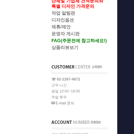
단체및 기업체 견적문의와
특별 디자인 가격문의
작업 알림판
디자인옵션
제휴/제안
운영자 게시판
FAG(주문전에 참고하세요!)
상품리뷰보기
☏ 02-2267-4672
근무 시간
평일 10:00~18:00
주말 휴무
E-mail 문의