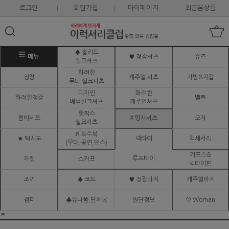
로그인
회원가입
마이페이지
최근본상품
♠ 솔리드
메뉴
♥ 정장셔츠
슈즈
실크셔츠
화려한
정장
캐주얼 셔츠
가방&지갑
무늬 실크셔츠
디자인
화려한
화려한정장
벨트
배색실크셔츠
캐주얼셔츠
핫픽스
콤비세트
# 망사셔츠
모자
실크셔츠
♬ 특수복
★ 턱시도
넥타이
액세서리
(무대.공연,댄스)
커프스&
루프타이
자켓
스카프
넥타이핀
조끼
♠ 코트
♥ 정장바지
캐주얼바지
점퍼
♣유니폼,단체복
원단정보
♡ Woman
ㅌ