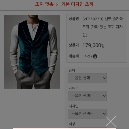
조끼 맞춤
기본 디자인 조끼
상품명
(VE250260) 벨벳 숄카라
조끼 (카라 있는 조끼 디자
인)
179,000
상품가
원
배송비
(조건)
남녀
사이즈
디자인
색상