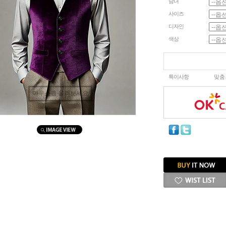
남녀
사이즈
디자인
색상
특이사항
맞춤
마우스를 올려보세요