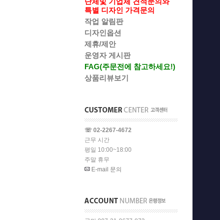
단체및 기업체 견적문의와
특별 디자인 가격문의
작업 알림판
디자인옵션
제휴/제안
운영자 게시판
FAG(주문전에 참고하세요!)
상품리뷰보기
☏ 02-2267-4672
근무 시간
평일 10:00~18:00
주말 휴무
E-mail 문의