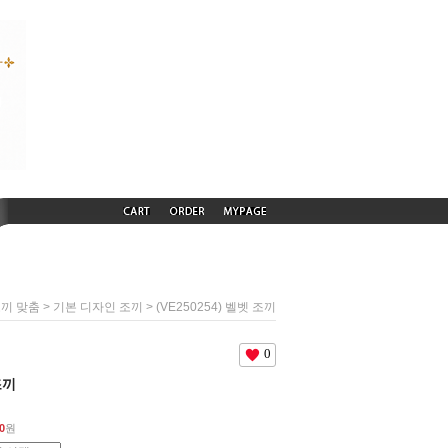
>
> (VE250254) 벨벳 조끼
끼 맞춤
기본 디자인 조끼
0
조끼
0
원