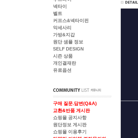
넥타이
벨트
커프스&넥타이핀
악세사리
가방&지갑
원단 샘플 정보
SELF DESIGN
시즌 상품
개인결재란
유료옵션
구매 질문.답변(Q&A)
교환&반품 게시판
쇼핑몰 공지사항
원단정보 게시판
쇼핑몰 이용후기