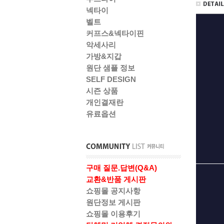
넥타이
벨트
커프스&넥타이핀
악세사리
가방&지갑
원단 샘플 정보
SELF DESIGN
시즌 상품
개인결재란
유료옵션
구매 질문.답변(Q&A)
교환&반품 게시판
쇼핑몰 공지사항
원단정보 게시판
쇼핑몰 이용후기