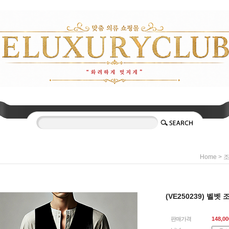
>
Home
조
(VE250239) 벨벳 
판매가격
148,00