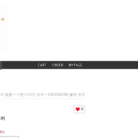
>
> (VE250239) 벨벳 조끼
끼 맞춤
기본 디자인 조끼
0
조끼
0
원