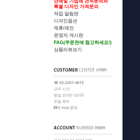
단체및 기업체 견적문의와
특별 디자인 가격문의
작업 알림판
디자인옵션
제휴/제안
운영자 게시판
FAG(주문전에 참고하세요!)
상품리뷰보기
☏ 02-2267-4672
근무 시간
평일 10:00~18:00
주말 휴무
E-mail 문의